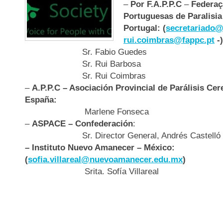
–
Por F.A.P.P.C
–
Federaç
Portuguesas de Paralisia
Portugal: (
secretariado@
rui.coimbras@fappc.pt
-)
Sr. Fabio Guedes
Sr. Rui Barbosa
Sr. Rui Coimbras
–
A.P.P.C – Asociación Provincial de Parálisis Cer
España:
Marlene Fonseca
–
ASPACE – Confederación
:
Sr. Director General, Andrés Castelló
– Instituto Nuevo Amanecer – México:
(
sofia.villareal@nuevoamanecer.edu.mx
)
Srita. Sofía Villareal