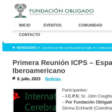
INICIO
EVENTOS
COMUNIDAD
CONTACTO
NOVEDADES:
Convenio con Min. de Educación de Salta
Certificació
Primera Reunión ICPS – Espa
Iberoamericano
6. julio, 2023
Noticias
Participantes:
–
I.C.P.S
: Sr. John Coughl
–
Por Fundación Obligad
Silvina Eckhardt (Coordina