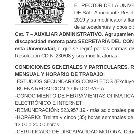
EL RECTOR DE LA UNIV
DE SALTA mediante Resolu
2019 y su modificatoria ll
de antecedentes y oposició
Cat. 7 – AUXILIAR ADMINISTRATIVO
.
Agrupamient
discapacidad motora para SECRETARÍA DEL CO
esta Universidad
, el que se regirá por las normas d
Resolución CD N°230/08 y sus modificatorias.
CONDICIONES GENERALES Y PARTICULARES,
MENSUAL Y HORARIO DE TRABAJO:
-ESTUDIOS SECUNDARIOS COMPLETOS (Excluyen
-BUENA REDACCIÓN Y ORTOGRAFÍA.
-CONOCIMIENTO DE HERRAMIENTAS OFIMÁTIC
ELECTRÓNICO E INTERNET.
-REMUNERACIÓN: $23.957,19.- más adicionales part
-HORARIO: Treinta y cinco (35) horas semanales de 
13.00 a 20.00 horas.
-CERTIFICADO DE DISCAPACIDAD MOTORA: Debe 