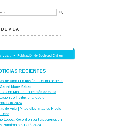
 DE VIDA
or vos…
Publicación de Sociedad Civil en Red
Jornada en el marco del Convenio entre
OTICIAS RECIENTES
ias de Vida |“La pasión es el motor de la
 Daniel Mario Kahan.
nio con Min. de Educación de Salta
icación de Institucionalidad y
parencia 2024
ias de Vida | Mitad ella, mitad yo Nicole
 Cobo
go López: Record en participaciones en
s Paralímpicos París 2024