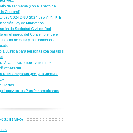
 por vos…
safío de ser mamá (con el anexo de
sis Cerebral)
to 585/2024 DNU-2024-585-APN-PTE
ficación Ley de Ministerios.
cación de Sociedad Civil en Red
a en el marco del Convenio entre el
Judicial de Salta y la Fundación Cnel.
igado
 a Justicia para personas con parálisis
al
ы Vavada как секрет успешной
ой стратегии
a казино зеркало доступ к играм и
сам
s Fiestas
go Lòpez en los ParaPanamericanos
ECCIONES
ores