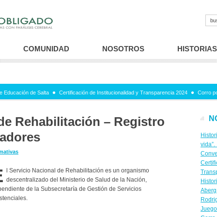
COMUNIDAD
NOSOTROS
HISTORIAS
e Educación de Salta
Certificación de Institucionalidad y Transparencia 2024
Corro p
de Rehabilitación – Registro
N
tadores
Histor
vida”.
mativas
Conve
Certif
E
l Servicio Nacional de Rehabilitación es un organismo
Trans
descentralizado del Ministerio de Salud de la Nación,
Histor
endiente de la Subsecretaría de Gestión de Servicios
Aberg
stenciales.
Rodri
Juego