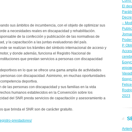
Corro
El de
Paráli
Decre
– Modi
deando sus ámbitos de incumbencia, con el objeto de optimizar sus
Publi
rde a necesidades reales en discapacidad y rehabilitación.
Jornad
ponsable de la confección y publicación de las normativas de
Poder 
ad, y la capacitación a las juntas evaluadoras del país.
P. Obl
nde se realizan los trámites del símbolo internacional de acceso y
Acceso
omotor, y donde además, funciona el Registro Nacional de
cerebr
 instituciones que prestan servicios a personas con discapacidad
Бонус
игров
deportivos en lo que se ofrece una gama amplia de actividades
Vavad
ra personas con discapacidad. Asimismo, en muchas oportunidades
бону
 competencia deportiva.
Felice
ón de las personas con discapacidad y sus familias en la vida
Rodri
derechos humanos establecidos en la Convención sobre los
2023
idad del SNR presta servicios de capacitación y asesoramiento a
ios que brinda el SNR son de carácter gratuito.
S
registro-prestadores/
Anteri