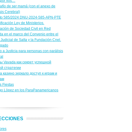
 por vos…
safío de ser mamá (con el anexo de
sis Cerebral)
to 585/2024 DNU-2024-585-APN-PTE
ficación Ley de Ministerios.
cación de Sociedad Civil en Red
a en el marco del Convenio entre el
Judicial de Salta y la Fundación Cnel.
igado
 a Justicia para personas con parálisis
al
ы Vavada как секрет успешной
ой стратегии
a казино зеркало доступ к играм и
сам
s Fiestas
go Lòpez en los ParaPanamericanos
ECCIONES
ores