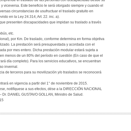
 comprende el traslado de las personas con discapacitdad desde su
n y viceversa. Este beneficio le será otorgado siempre y cuando el
iversas circunstancias de usufructuar el traslado gratuito en
isto en la Ley 24.314, Art. 22. inc. a).
 que presenten discapacidades que impidan su traslado a través
obús, etc.
nal), por Km. De traslado, conforme determina en forma objetiva
lizado. La prestación será presupuestada y acordada con el
ada por mes entero. Dicha prestación modular estará sujeta a
o en menos de un 80% del período en cuestión (En caso de que el
rará día completo). Para los servicios educativos, se encuentran
so invernal.
cia de terceros para su movilización y/o traslados se reconocerá
ará en vigencia a partir del 1° de noviembre de 2015.
se, notifíquese a sus efectos, dése a la DIRECCIÓN NACIONAL
— Dr. DANIEL GUSTAVO GOLLAN, Ministro de Salud.
015