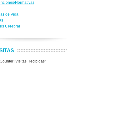
nciones/Normativas
ias de Vida
as
sis Cerebral
ISITAS
ounter] Visitas Recibidas”