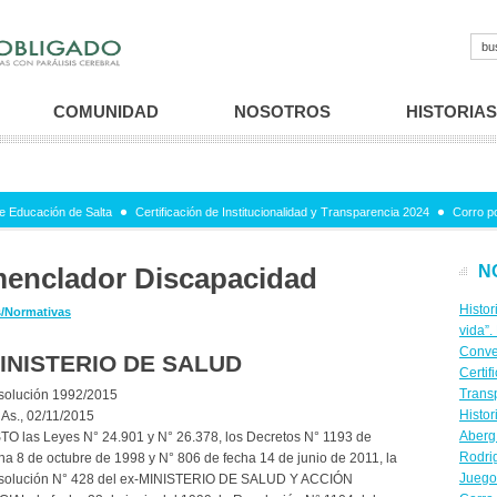
COMUNIDAD
NOSOTROS
HISTORIAS
e Educación de Salta
Certificación de Institucionalidad y Transparencia 2024
Corro p
menclador Discapacidad
N
Histor
/Normativas
vida”.
Conve
INISTERIO DE SALUD
Certif
Trans
solución 1992/2015
Histor
 As., 02/11/2015
Aberg
TO las Leyes N° 24.901 y N° 26.378, los Decretos N° 1193 de
Rodri
ha 8 de octubre de 1998 y N° 806 de fecha 14 de junio de 2011, la
Juego
solución N° 428 del ex-MINISTERIO DE SALUD Y ACCIÓN