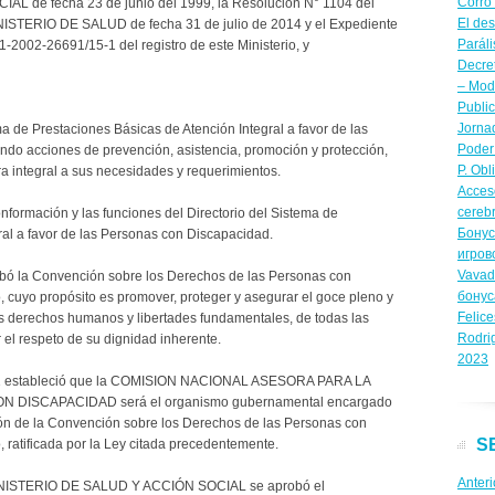
Corro
IAL de fecha 23 de junio del 1999, la Resolución N° 1104 del
El de
ISTERIO DE SALUD de fecha 31 de julio de 2014 y el Expediente
Paráli
1-2002-26691/15-1 del registro de este Ministerio, y
Decre
– Modi
Publi
Jornad
ma de Prestaciones Básicas de Atención Integral a favor de las
Poder 
do acciones de prevención, asistencia, promoción y protección,
P. Obl
ra integral a sus necesidades y requerimientos.
Acceso
cerebr
nformación y las funciones del Directorio del Sistema de
Бонус
ral a favor de las Personas con Discapacidad.
игров
Vavad
bó la Convención sobre los Derechos de las Personas con
бону
, cuyo propósito es promover, proteger y asegurar el goce pleno y
Felice
s derechos humanos y libertades fundamentales, de todas las
Rodri
el respeto de su dignidad inherente.
2023
6/11 estableció que la COMISION NACIONAL ASESORA PARA LA
DISCAPACIDAD será el organismo gubernamental encargado
ción de la Convención sobre los Derechos de las Personas con
S
, ratificada por la Ley citada precedentemente.
Anteri
MINISTERIO DE SALUD Y ACCIÓN SOCIAL se aprobó el