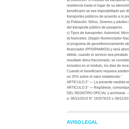
a) Definición: El módulo de transporte
residencia hasta el lugar de su atenció
beneficiario se vea imposibilitado por d
transportes públicos de acuerdo a lo prev
b) Población: Niños, Jóvenes y adultos
del transporte público de pasajeros.
c) Tipos de transportes: Automóvil, Micr
d) Aranceles: (Según Nomenclador Nacio
el programa de georeferenciamiento uti
financiador (PFIS/PAMI/OS) y será abon
débito, cuando el servicio sea prestad
resultado diera fraccionado, se conside
incluidos en el módulo, los días de rece
Cuando el beneficiario requiera asisten
un 35% sobre el valor establecido.”
ARTICULO 2° — La presente medida entr
ARTICULO 3° — Regístrese, comuníque
DEL REGISTRO OFICIAL y archívese. 
e. 06/11/2015 N° 163576/15 v. 06/11/2
AVISO LEGAL