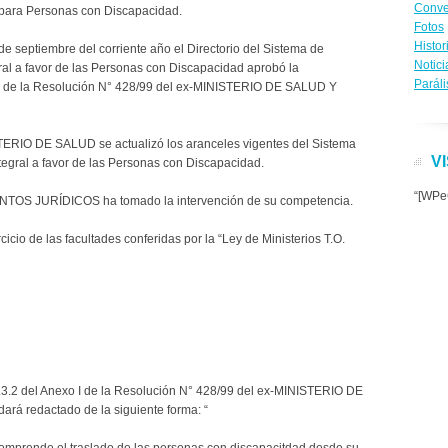
Conve
para Personas con Discapacidad.
Fotos
Histor
e septiembre del corriente año el Directorio del Sistema de
Notici
ral a favor de las Personas con Discapacidad aprobó la
Paráli
o I de la Resolución N° 428/99 del ex-MINISTERIO DE SALUD Y
ERIO DE SALUD se actualizó los aranceles vigentes del Sistema
V
tegral a favor de las Personas con Discapacidad.
“[WPeC
S JURÍDICOS ha tomado la intervención de su competencia.
icio de las facultades conferidas por la “Ley de Ministerios T.O.
3.2 del Anexo I de la Resolución N° 428/99 del ex-MINISTERIO DE
á redactado de la siguiente forma: “