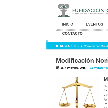
INICIO
EVENTOS
CONTACTO
NOVEDADES:
Convenio con Min. d
Modificación No
18. noviembre, 2015
Convenciones
M
Re
Bs.
VIS
fec
Re