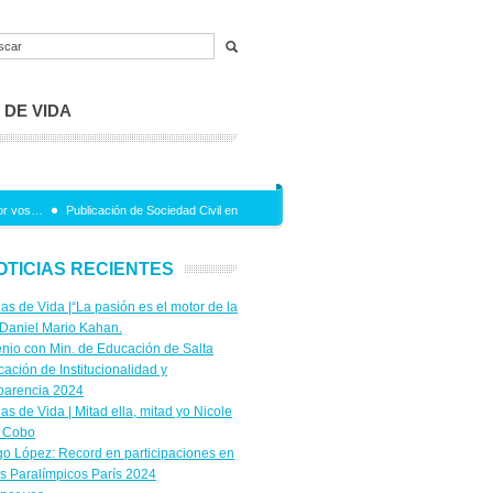
 DE VIDA
or vos…
Publicación de Sociedad Civil en Red
Jornada en el marco del Convenio entre
OTICIAS RECIENTES
ias de Vida |“La pasión es el motor de la
 Daniel Mario Kahan.
nio con Min. de Educación de Salta
icación de Institucionalidad y
parencia 2024
ias de Vida | Mitad ella, mitad yo Nicole
 Cobo
go López: Record en participaciones en
s Paralímpicos París 2024