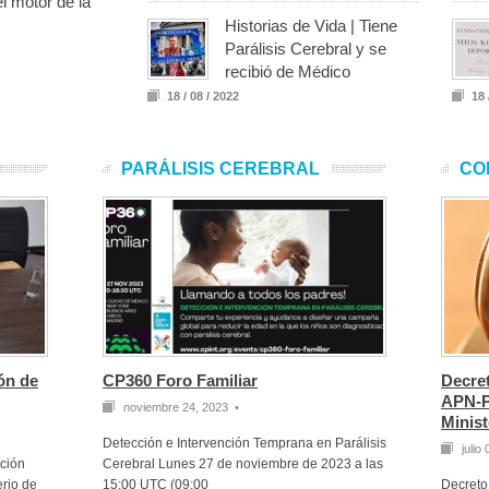
el motor de la
Historias de Vida | Tiene
Parálisis Cerebral y se
recibió de Médico
18 / 08 / 2022
18 
PARÁLISIS CEREBRAL
CO
ón de
CP360 Foro Familiar
Decre
APN-P
noviembre 24, 2023 •
Minist
Detección e Intervención Temprana en Parálisis
julio
ción
Cerebral Lunes 27 de noviembre de 2023 a las
erio de
15:00 UTC (09:00
Decret