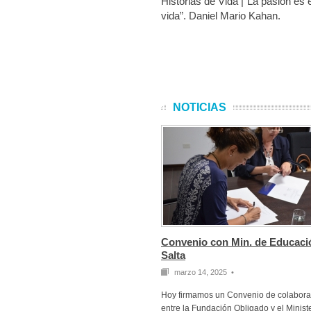
Historias de Vida |“La pasión es 
vida”. Daniel Mario Kahan.
NOTICIAS
Convenio con Min. de Educaci
Salta
marzo 14, 2025 •
Hoy firmamos un Convenio de colabora
entre la Fundación Obligado y el Minist