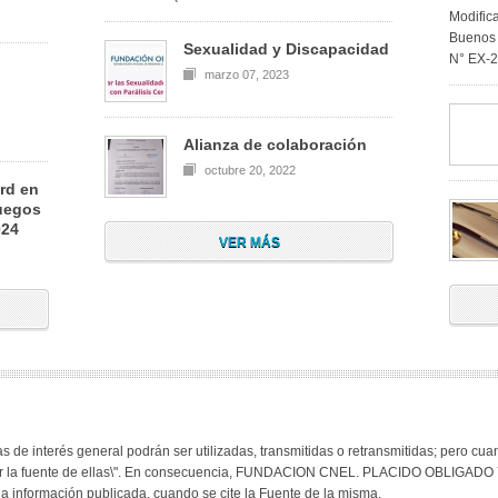
Modific
Buenos 
Sexualidad y Discapacidad
N° EX-
marzo 07, 2023
Alianza de colaboración
octubre 20, 2022
rd en
Juegos
024
VER MÁS
as de interés general podrán ser utilizadas, transmitidas o retransmitidas; pero cu
resar la fuente de ellas\". En consecuencia, FUNDACION CNEL. PLACIDO OBLI
 información publicada, cuando se cite la Fuente de la misma.