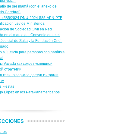
 por vos…
safío de ser mamá (con el anexo de
sis Cerebral)
to 585/2024 DNU-2024-585-APN-PTE
ficación Ley de Ministerios.
cación de Sociedad Civil en Red
a en el marco del Convenio entre el
Judicial de Salta y la Fundación Cnel.
igado
 a Justicia para personas con parálisis
al
ы Vavada как секрет успешной
ой стратегии
a казино зеркало доступ к играм и
сам
s Fiestas
go Lòpez en los ParaPanamericanos
ECCIONES
ores