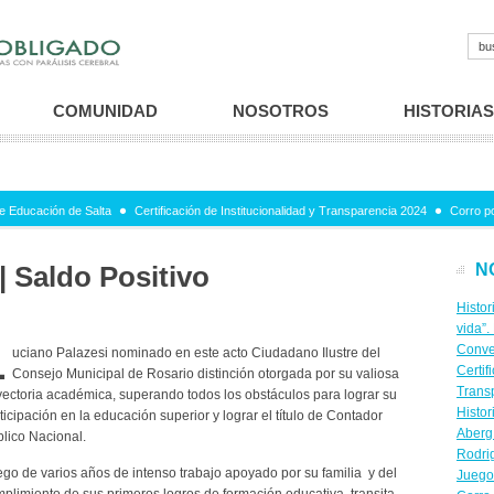
COMUNIDAD
NOSOTROS
HISTORIAS
e Educación de Salta
Certificación de Institucionalidad y Transparencia 2024
Corro p
| Saldo Positivo
N
Histor
vida”.
L
Conve
uciano Palazesi nominado en este acto Ciudadano Ilustre del
Certif
Consejo Municipal de Rosario distinción otorgada por su valiosa
Trans
yectoria académica, superando todos los obstáculos para lograr su
Histor
ticipación en la educación superior y lograr el título de Contador
Aberg
lico Nacional.
Rodri
go de varios años de intenso trabajo apoyado por su familia y del
Juego