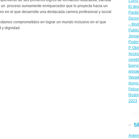
plimiento de sus primeros logros de formación educativa, transita
Corro
 un proceso sumamente enriquecedor que lo proyecta hacia un
El de
uro en el que desarrolle una destacada carrera profesional y social
Paráli
Decre
 estamos comprometidos en lograr un mundo inclusivo en el que
– Modi
 y dignidad.
Publi
Jornad
Poder 
P. Obl
Acceso
cerebr
Бонус
игров
Vavad
бону
Felice
Rodri
2023
S
Anteri