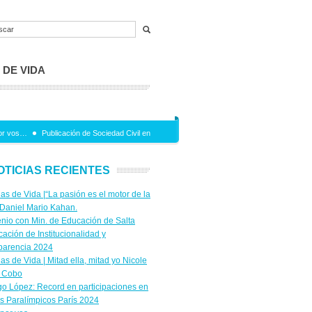
 DE VIDA
or vos…
Publicación de Sociedad Civil en Red
Jornada en el marco del Convenio entre
OTICIAS RECIENTES
ias de Vida |“La pasión es el motor de la
 Daniel Mario Kahan.
nio con Min. de Educación de Salta
icación de Institucionalidad y
parencia 2024
ias de Vida | Mitad ella, mitad yo Nicole
 Cobo
go López: Record en participaciones en
s Paralímpicos París 2024